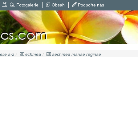
Fotogalerie
Obsah
Podpořte nás
lie a-z
echmea
aechmea mariae reginae