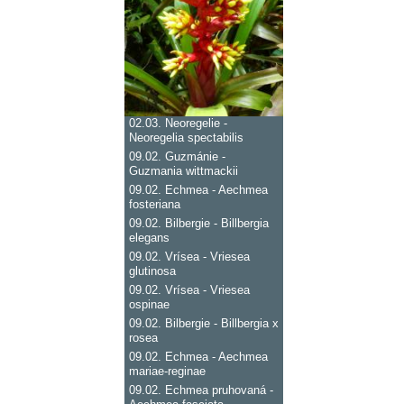
02.03.
Neoregelie -
Neoregelia spectabilis
09.02.
Guzmánie -
Guzmania wittmackii
09.02.
Echmea - Aechmea
fosteriana
09.02.
Bilbergie - Billbergia
elegans
09.02.
Vrísea - Vriesea
glutinosa
09.02.
Vrísea - Vriesea
ospinae
09.02.
Bilbergie - Billbergia x
rosea
09.02.
Echmea - Aechmea
mariae-reginae
09.02.
Echmea pruhovaná -