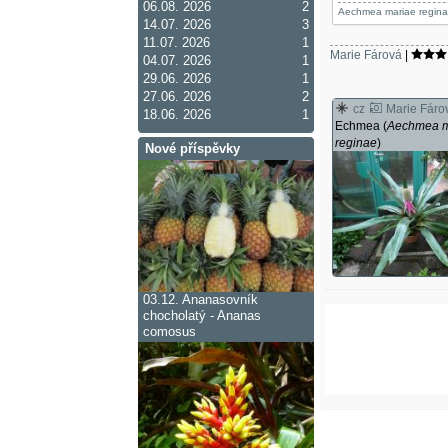
06.08. 2026
2
Aechmea mariae regin
14.07. 2026
3
11.07. 2026
1
Marie Fárová
|
04.07. 2026
1
29.06. 2026
1
27.06. 2026
2
cz
Marie Fáro
18.06. 2026
1
Echmea (
Aechmea m
reginae
)
Nové příspěvky
03.12.
Ananasovník
chocholatý - Ananas
comosus