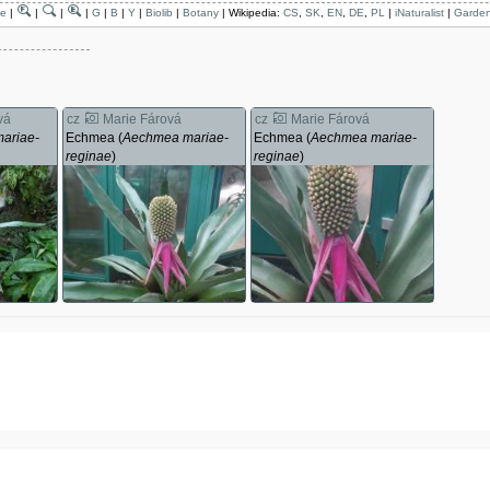
ae
|
|
|
|
G
|
B
|
Y
|
Biolib
|
Botany
| Wikipedia:
CS
,
SK
,
EN
,
DE
,
PL
|
iNaturalist
|
Garden
vá
cz
Marie Fárová
cz
Marie Fárová
ariae-
Echmea (
Aechmea mariae-
Echmea (
Aechmea mariae-
reginae
)
reginae
)