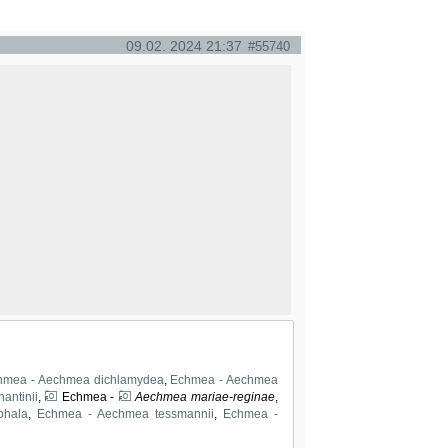
09.02. 2024 21:37
#55740
hmea - Aechmea dichlamydea
,
Echmea - Aechmea
antinii
,
Echmea -
Aechmea mariae-reginae
,
phala
,
Echmea - Aechmea tessmannii
,
Echmea -