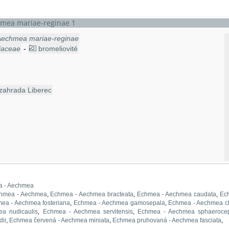
mea mariae-reginae 1
Aechmea mariae-reginae
iaceae
-
bromeliovité
zahrada Liberec
a - Aechmea
hmea - Aechmea
,
Echmea - Aechmea bracteata
,
Echmea - Aechmea caudata
,
Ec
ea - Aechmea fosteriana
,
Echmea - Aechmea gamosepala
,
Echmea - Aechmea ch
a nudicaulis
,
Echmea - Aechmea servitensis
,
Echmea - Aechmea sphaeroce
dii
,
Echmea červená - Aechmea miniata
,
Echmea pruhovaná - Aechmea fasciata
,