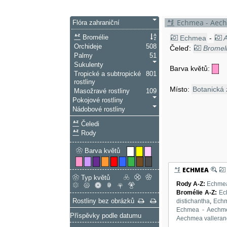
Echmea - Aech
Flóra zahraniční
Bromélie
Echmea
-
Orchideje
508
Čeleď:
Bromel
Palmy
51
Sukulenty
Barva květů:
Tropické a subtropické
801
rostliny
Místo:
Botanická 
Masožravé rostliny
109
Pokojové rostliny
Nádobové rostliny
Čeledi
Rody
Barva květů
ECHMEA
Typ květů
Rody A-Z
:
Echme
Bromélie A-Z
:
Ec
Rostliny bez obrázků
distichantha
,
Echm
Echmea - Aechme
Příspěvky podle datumu
Aechmea valleran