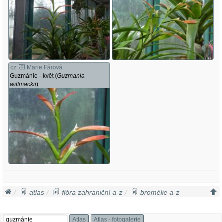
cz
Marie Fárová
Guzmánie - květ (
Guzmania
wittmackii
)
atlas
flóra zahraniční a-z
bromélie a-z
guzmánie
guzmania wittmackii
Atlas
Atlas - fotogalerie