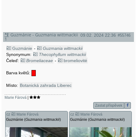
Guzmánie - Guzmania wittmackii
09.02. 2024 22:36
#55746
1
Guzmánie
-
Guzmania wittmackii
Synonymum:
Thecophyllum wittmackii
Čeleď:
Bromeliaceae
-
bromeliovité
Barva květů:
Místo:
Botanická zahrada Liberec
Marie Fárová
|
Zaslat příspěvek
cz
Marie Fárová
cz
Marie Fárová
Guzmánie (
Guzmania wittmackii
)
Guzmánie (
Guzmania wittmackii
)