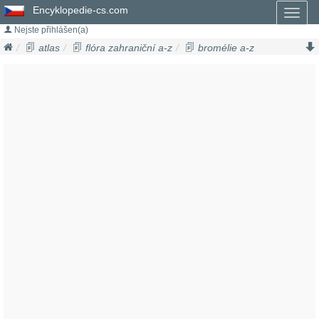
Encyklopedie-cs.com
Toggl
naviga
Nejste přihlášen(a)
atlas
flóra zahraniční a-z
bromélie a-z
guzmánie
guzmania wittmackii