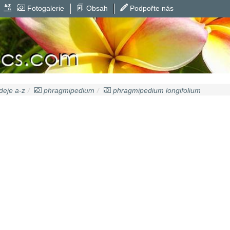
Fotogalerie
Obsah
Podpořte nás
deje a-z
phragmipedium
phragmipedium longifolium