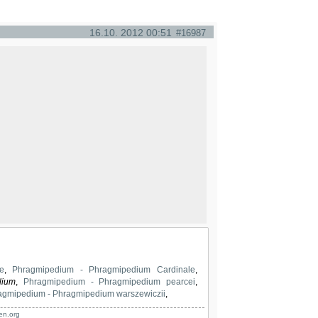
16.10. 2012 00:51
#16987
e
,
Phragmipedium - Phragmipedium Cardinale
,
lium
,
Phragmipedium - Phragmipedium pearcei
,
agmipedium - Phragmipedium warszewiczii
,
en.org