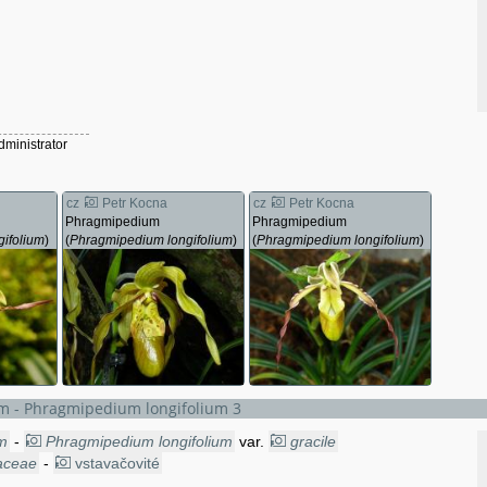
Selenipedium roezlii
dministrator
cz
Petr Kocna
cz
Petr Kocna
Phragmipedium
Phragmipedium
ifolium
)
(
Phragmipedium longifolium
)
(
Phragmipedium longifolium
)
 - Phragmipedium longifolium 3
m
-
Phragmipedium longifolium
var.
gracile
aceae
-
vstavačovité