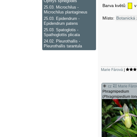
Ophrys sphegodes
Barva květů:
v
25.03.
Microchilus -
Microchilus plantagineus
Místo:
Botanická 
25.03.
Epidendrum -
Epidendrum patens
25.03.
Spatoglotis -
Spathoglottis plicata
24.02.
Pleurothallis -
Pleurothallis tarantula
Marie Fárová
|
cz
Marie Fáro
Phragmipedium
(
Phragmipedium long
var gracile
)