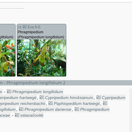
cz
Eva N E
Phragmipedium
ifolium
)
(
Phragmipedium longifolium
)
 - Phragmipedium longifolium 2
m
-
Phragmipedium longifolium
pripedium hartwegii
,
Cypripedium hincksianum
,
Cypripedium
pripedium reichenbachii
,
Paphiopedilum hartwegii
,
ngifolium
,
Phragmipedium dariense
,
Phragmipedium
aceae
agmipedium hincksianum
-
vstavačovité
,
Phragmipedium roezlii
,
artwegii
,
Phragmopedilum longifolium
,
Selenipedium
nipedium hartwegii
,
Selenipedium longifolium
,
Selenipedium