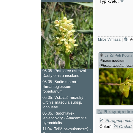
reichenbachii
,
Typ květů:
Miloš Vymazal
|
| A
cz
Petr Kocna
Phragmipedium
(
Phragmipedium long
05.05.
Prstnatec ostrovní -
Dactylorhiza insularis
05.05.
Barlie statná -
Himantoglossum
robertianum
05.05.
Vstavač mužský -
Orchis mascula subsp.
ichnusae
Phragmipedium
05.05.
Rudohlávek
jehlancovitý - Anacamptis
Phragmipediu
pyramidalis
Čeleď:
Orchid
11.04.
Tořič pavoukonosný -