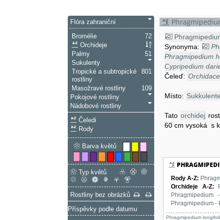
Phragmipedium
Flóra zahraniční
Bromélie
72
Phragmipediu
Orchideje
Synonyma:
Ph
Palmy
51
Phragmipedium ha
Sukulenty
Cypripedium dari
Tropické a subtropické
801
Čeleď:
Orchidac
rostliny
Masožravé rostliny
109
Místo:
Sukkulent
Pokojové rostliny
Nádobové rostliny
Tato
orchidej
ros
Čeledi
60 cm vysoká s k
Rody
Barva květů
PHRAGMIPED
Typ květů
Rody A-Z
:
Phragm
Orchideje A-Z
:
Rostliny bez obrázků
Phragmipedium 
Phragmipedium - 
Příspěvky podle datumu
Phragmipedium longifol