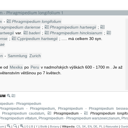
 - Phragmipedium longifolium 1
m
-
Phragmipedium longifolium
ragmipedium dariense
;
Phragmipedium hartwegii
;
rtwegii
var.
baderi
;
Phragmipedium hincksianum
;
ense
;
Cypripedium hartwegii
; ..... má celkem 30 syn.
eae
en
-
Sammlung
Zurich
te od
Mexika
po
Peru
v nadmořských výškách 600 - 1700 m . Je až
větenstvím většinou po 7 květech.
IUM
ipedium - Phragmipedium
Phragmipedium - Phragmipedium
,
Phragmipedium - Phragmipedium bessea
- Phragmipedium caudatum
,
Phragmipedium -
Phragmipedium longifo
Phragmipedium vittatum
,
Phragmipedium - Phragmipedium warszewiczianum
,
Phr
ium
|
|
|
|
G
|
B
|
Y
|
Biolib
|
Botany
| Wikipedia:
CS
,
SK
,
EN
,
DE
,
PL
|
iNaturalist
|
Gard