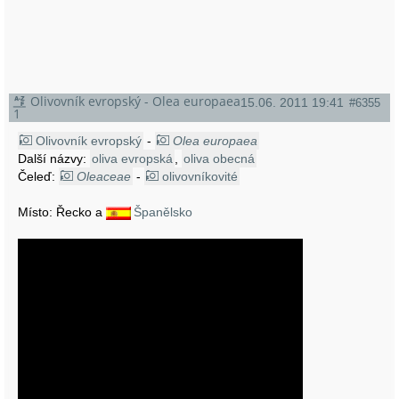
Olivovník evropský - Olea europaea
15.06. 2011 19:41
#6355
1
Olivovník evropský
-
Olea europaea
Další názvy:
oliva evropská
,
oliva obecná
Čeleď:
Oleaceae
-
olivovníkovité
Místo: Řecko a
Španělsko