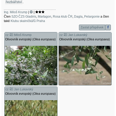
řezbářství
.
Ing. Miloš Krump
|
|
Člen
SZO ČZS Gladiris
,
Martagon
,
Rosa klub ČR
,
Dagla
,
Pelargonie
a člen
také
Klubu skalničkářů Praha
Zaslat příspěvek
cz
Miloš Krump
cz
Jan Lukavský
Olivovník evropský (
Olea europaea
)
Olivovník evropský (
Olea europaea
)
cz
Jan Lukavský
Olivovník evropský (
Olea europaea
)