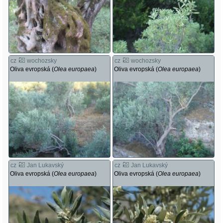
cz
wochozsky
cz
wochozsky
Oliva evropská (
Olea europaea
)
Oliva evropská (
Olea europaea
)
cz
Jan Lukavský
cz
Jan Lukavský
Oliva evropská (
Olea europaea
)
Oliva evropská (
Olea europaea
)