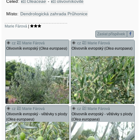
Čeleď:
Oleaceae
-
olivovníkovité
Místo:
Dendrologická zahrada Průhonice
Marie Fárová
|
Zaslat příspěvek
cz
Marie Fárová
cz
Marie Fárová
Olivovník evropský (
Olea europaea
)
Olivovník evropský (
Olea europaea
)
cz
Marie Fárová
cz
Marie Fárová
Olivovník evropský - větévky s plody
Olivovník evropský - větévky s plody
(
Olea europaea
)
(
Olea europaea
)