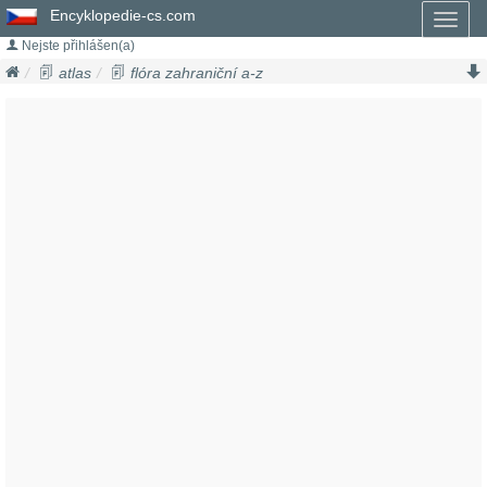
Encyklopedie-cs.com
Toggl
naviga
Nejste přihlášen(a)
atlas
flóra zahraniční a-z
tropické a subtropické rostliny a-z
olivovník evropský
olea europaea