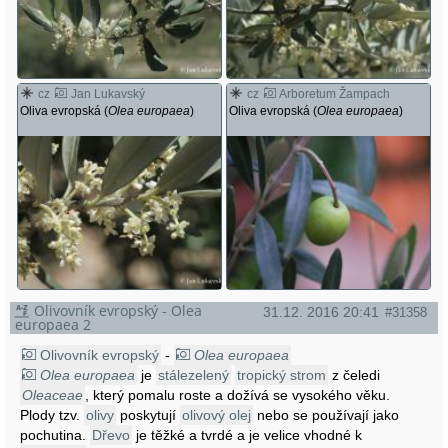
cz
Jan Lukavský
cz
Arboretum Žampach
Oliva evropská (
Olea europaea
)
Oliva evropská (
Olea europaea
)
Olivovník evropský - Olea
31.12. 2016 20:41
#31358
europaea 2
Olivovník evropský
-
Olea europaea
Olea europaea
je
stálezelený
tropický strom
z čeledi
Oleaceae
, který pomalu roste a dožívá se vysokého věku.
Plody tzv.
olivy
poskytují
olivový olej
nebo se používají jako
pochutina.
Dřevo
je těžké a tvrdé a je velice vhodné k