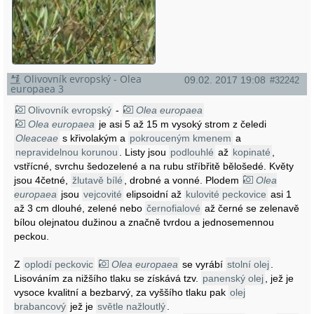
Olivovník evropský - Olea
09.02. 2017 19:08
#32242
europaea 3
Olivovník evropský
-
Olea europaea
Olea europaea
je asi 5 až 15 m vysoký strom z čeledi
Oleaceae
s křivolakým a
pokrouceným kmenem
a
nepravidelnou korunou
. Listy jsou
podlouhlé
až
kopinaté
,
vstřícné, svrchu šedozelené a na rubu stříbřitě bělošedé. Květy
jsou 4četné,
žlutavě bílé
, drobné a vonné. Plodem
Olea
europaea
jsou
vejcovité
elipsoidní až
kulovité peckovice
asi 1
až 3 cm dlouhé, zelené nebo
černofialové
až černé se zelenavě
bílou olejnatou dužinou a značně tvrdou a jednosemennou
peckou.
Z
oplodí peckovic
Olea europaea
se vyrábí
stolní olej
.
Lisováním za nižšího tlaku se získává tzv.
panenský olej
, jež je
vysoce kvalitní a bezbarvý, za vyššího tlaku pak
olej
brabancový
jež je
světle nažloutlý
.