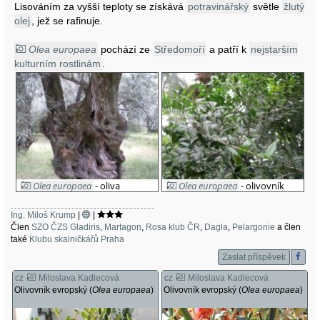
Lisováním za vyšší teploty se získává
potravinářský
světle
žlutý
olej
, jež se rafinuje.
Olea europaea
pochází ze
Středomoří
a patří k
nejstarším
kulturním rostlinám
.
Olea europaea
- oliva
Olea europaea
- olivovník
evropská
evropský
Ing. Miloš Krump
|
|
Člen
SZO ČZS Gladiris
,
Martagon
,
Rosa klub ČR
,
Dagla
,
Pelargonie
a člen
také
Klubu skalničkářů Praha
Zaslat příspěvek
cz
Miloslava Kadlecová
cz
Miloslava Kadlecová
Olivovník evropský (
Olea europaea
)
Olivovník evropský (
Olea europaea
)