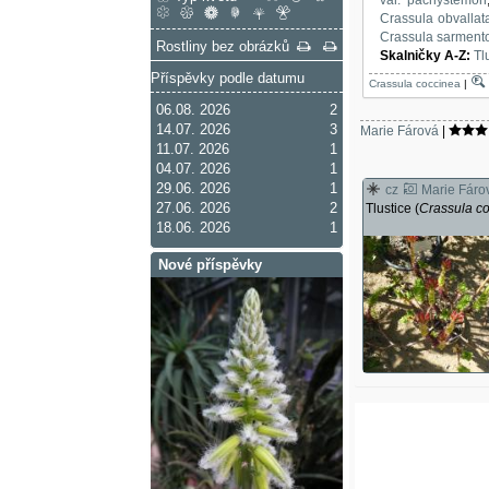
Crassula obvallat
Crassula sarment
Rostliny bez obrázků
Skalničky A-Z
:
Tl
Příspěvky podle datumu
Crassula coccinea
|
06.08. 2026
2
14.07. 2026
3
Marie Fárová
|
11.07. 2026
1
04.07. 2026
1
29.06. 2026
1
cz
Marie Fáro
27.06. 2026
2
Tlustice (
Crassula c
18.06. 2026
1
Nové příspěvky