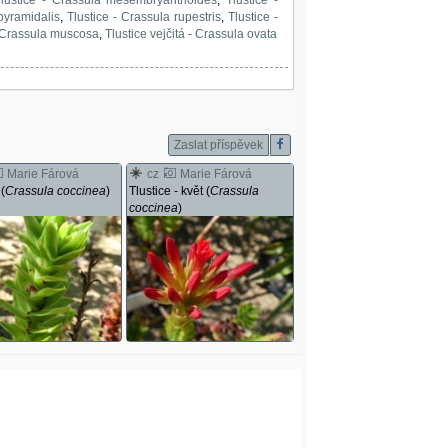
pyramidalis
,
Tlustice - Crassula rupestris
,
Tlustice -
- Crassula muscosa
,
Tlustice vejčitá - Crassula ovata
Zaslat příspěvek
Marie Fárová
cz
Marie Fárová
 (
Crassula coccinea
)
Tlustice - květ (
Crassula
coccinea
)