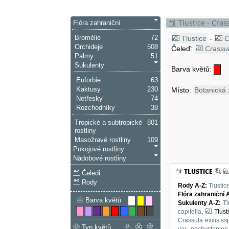
Tlustice - Cras
Flóra zahraniční
Bromélie
72
Tlustice
-
C
Orchideje
508
Čeleď:
Crassu
Palmy
51
Sukulenty
Barva květů:
Euforbie
63
Kaktusy
230
Místo:
Botanická
Netřesky
74
Rozchodníky
38
Tropické a subtropické
801
rostliny
Masožravé rostliny
109
Pokojové rostliny
Nádobové rostliny
TLUSTICE
Čeledi
Rody
Rody A-Z
:
Tlustic
Flóra zahraniční 
Barva květů
Sukulenty A-Z
:
Tl
capitella
,
Tlust
Crassula exilis ss
Typ květů
var. pachystemon