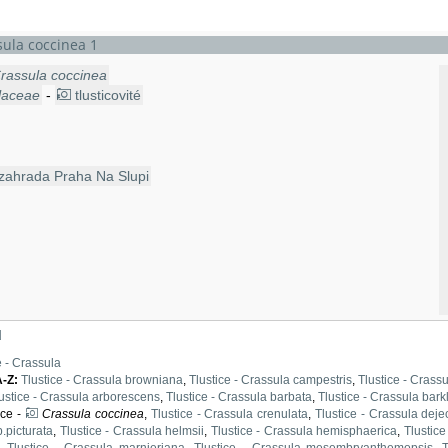
sula coccinea 1
rassula coccinea
laceae
-
tlusticovité
 zahrada Praha Na Slupi
e - Crassula
A-Z
:
Tlustice - Crassula browniana
,
Tlustice - Crassula campestris
,
Tlustice - Crass
ustice - Crassula arborescens
,
Tlustice - Crassula barbata
,
Tlustice - Crassula bark
ice -
Crassula coccinea
,
Tlustice - Crassula crenulata
,
Tlustice - Crassula deje
p.picturata
,
Tlustice - Crassula helmsii
,
Tlustice - Crassula hemisphaerica
,
Tlustice
,
Tlustice - Crassula marnieriana
,
Tlustice - Crassula mesembryanthemopsis
,