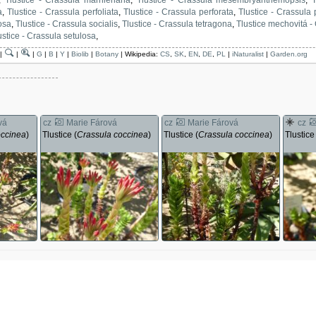
a
,
Tlustice - Crassula perfoliata
,
Tlustice - Crassula perforata
,
Tlustice - Crassula 
osa
,
Tlustice - Crassula socialis
,
Tlustice - Crassula tetragona
,
Tlustice mechovitá 
ustice - Crassula setulosa
,
|
|
|
G
|
B
|
Y
|
Biolib
|
Botany
| Wikipedia:
CS
,
SK
,
EN
,
DE
,
PL
|
iNaturalist
|
Garden.org
vá
cz
Marie Fárová
cz
Marie Fárová
cz
occinea
)
Tlustice (
Crassula coccinea
)
Tlustice (
Crassula coccinea
)
Tlustice