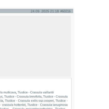
24.09. 2025 21:18
#60216
ula multicava
,
Tlustice - Crassula vaillantii
lyi
,
Tlustice - Crassula brevifolia
,
Tlustice - Crassula
cta
,
Tlustice - Crassula exilis ssp.cooperi
,
Tlustice -
 - crassula hottentot
,
Tlustice - Crassula lanuginosa
Tlustice - Crassula mesembryanthoides
,
Tlustice -