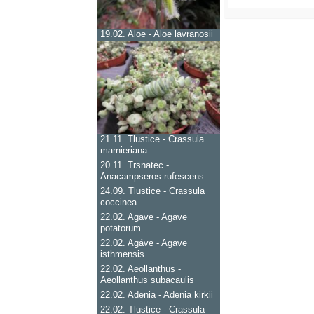
19.02.
Aloe - Aloe lavranosii
21.11.
Tlustice - Crassula
marnieriana
20.11.
Trsnatec -
Anacampseros rufescens
24.09.
Tlustice - Crassula
coccinea
22.02.
Agave - Agave
potatorum
22.02.
Agáve - Agave
isthmensis
22.02.
Aeollanthus -
Aeollanthus subacaulis
22.02.
Adenia - Adenia kirkii
22.02.
Tlustice - Crassula