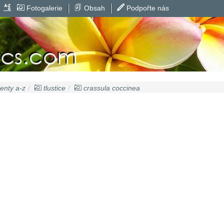
Fotogalerie
Obsah
Podpořte nás
enty a-z
tlustice
crassula coccinea