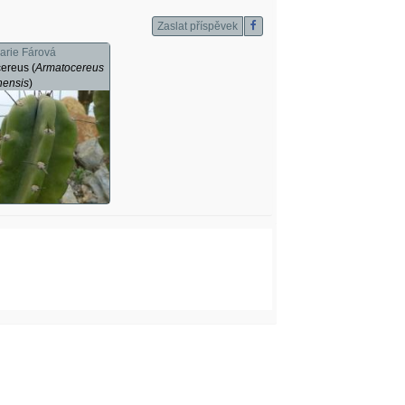
Zaslat příspěvek
arie Fárová
ereus (
Armatocereus
nensis
)