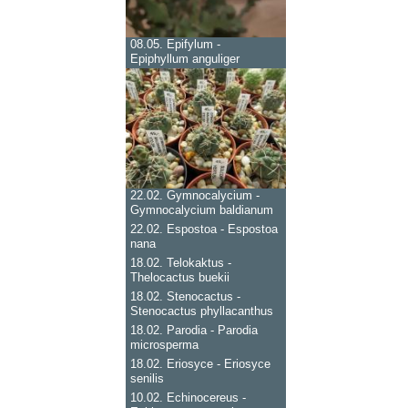
08.05.
Epifylum -
Epiphyllum anguliger
22.02.
Gymnocalycium -
Gymnocalycium baldianum
22.02.
Espostoa - Espostoa
nana
18.02.
Telokaktus -
Thelocactus buekii
18.02.
Stenocactus -
Stenocactus phyllacanthus
18.02.
Parodia - Parodia
microsperma
18.02.
Eriosyce - Eriosyce
senilis
10.02.
Echinocereus -