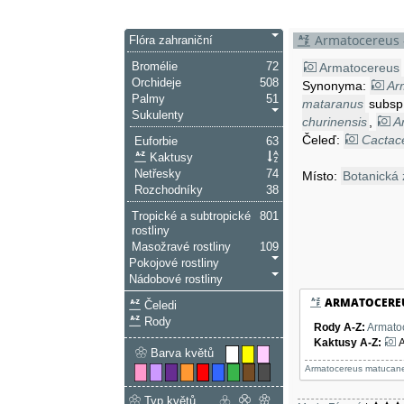
Armatocereus 
Flóra zahraniční
Bromélie
72
Armatocereus
Orchideje
508
Synonyma:
Ar
Palmy
51
mataranus
subsp
Sukulenty
churinensis
,
A
Čeleď:
Cactac
Euforbie
63
Kaktusy
Netřesky
74
Místo:
Botanická 
Rozchodníky
38
Tropické a subtropické
801
rostliny
Masožravé rostliny
109
Pokojové rostliny
Nádobové rostliny
ARMATOCERE
Čeledi
Rody
Rody A-Z
:
Armato
Kaktusy A-Z
:
A
Barva květů
Armatocereus matucan
Typ květů