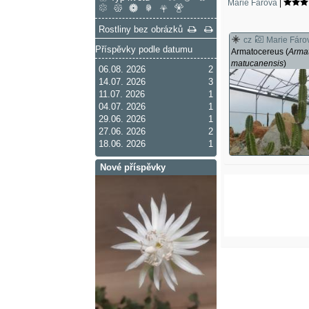
Marie Fárová
|
Rostliny bez obrázků
cz
Marie Fáro
Příspěvky podle datumu
Armatocereus (
Arma
matucanensis
)
06.08. 2026
2
14.07. 2026
3
11.07. 2026
1
04.07. 2026
1
29.06. 2026
1
27.06. 2026
2
18.06. 2026
1
Nové příspěvky