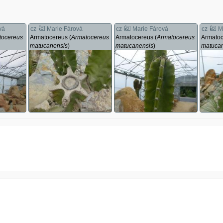
vá
cz
Marie Fárová
cz
Marie Fárová
cz
M
tocereus
Armatocereus (
Armatocereus
Armatocereus (
Armatocereus
Armatoc
matucanensis
)
matucanensis
)
matuca