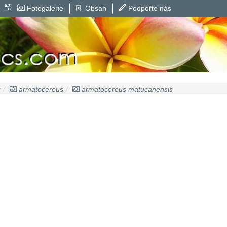
Fotogalerie
Obsah
Podpořte nás
z
armatocereus
armatocereus matucanensis