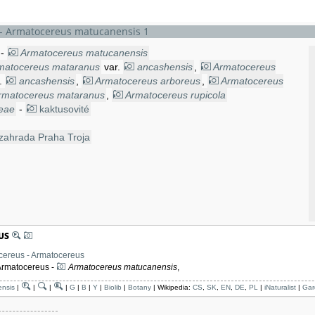
- Armatocereus matucanensis 1
-
Armatocereus matucanensis
matocereus mataranus
var.
ancashensis
,
Armatocereus
.
ancashensis
,
Armatocereus arboreus
,
Armatocereus
rmatocereus mataranus
,
Armatocereus rupicola
eae
-
kaktusovité
zahrada Praha Troja
US
cereus - Armatocereus
rmatocereus -
Armatocereus matucanensis
,
ensis
|
|
|
|
G
|
B
|
Y
|
Biolib
|
Botany
| Wikipedia:
CS
,
SK
,
EN
,
DE
,
PL
|
iNaturalist
|
Gar