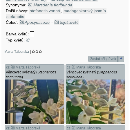
Synonyma:
Marsdenia floribunda
Další názvy:
stefanotis vonná
,
madagaskarský jasmín
,
stefanotis
Čeleď:
Apocynaceae
-
toješťovité
Barva květů:
Typ květů:
Marta Táborská
|
Zaslat příspěvek
cz
Marta Táborská
cz
Marta Táborská
Věncovec květnatý (
Stephanotis
Věncovec květnatý (
Stephanotis
floribunda
)
floribunda
)
cz
Marta Táborská
cz
Marta Táborská