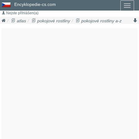
Encyklopedie-cs.com
Toggl
naviga
Nejste přihlášen(a)
atlas
pokojové rostliny
pokojové rostliny a-z
věncovec květnatý
stephanotis floribunda