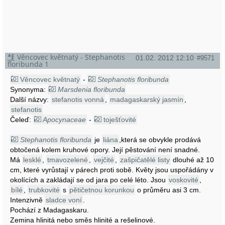
Věncovec květnatý - Stephanotis
01.02. 2012 12:10
#9571
floribunda 1
Věncovec květnatý
-
Stephanotis floribunda
Synonyma:
Marsdenia floribunda
Další názvy:
stefanotis vonná
,
madagaskarský jasmín
,
stefanotis
Čeleď:
Apocynaceae
-
toješťovité
Stephanotis floribunda
je
liána
,která se obvykle prodává
obtočená kolem kruhové opory. Její pěstování není snadné.
Má
lesklé
,
tmavozelené
,
vejčité
,
zašpičatělé listy
dlouhé až 10
cm, které vyrůstají v párech proti sobě. Květy jsou uspořádány v
okolících a zakládají se od jara po celé léto. Jsou
voskovité
,
bílé
,
trubkovité
s
pětičetnou korunkou
o průměru asi 3 cm.
Intenzivně
sladce voní
.
Pochází z Madagaskaru.
Zemina hlinitá nebo směs hlinité a rešelinové.