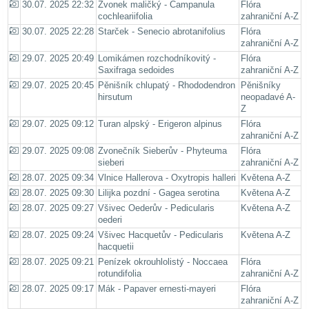
30.07. 2025 22:32
Zvonek maličký - Campanula
Flóra
cochleariifolia
zahraniční A-Z
30.07. 2025 22:28
Starček - Senecio abrotanifolius
Flóra
zahraniční A-Z
29.07. 2025 20:49
Lomikámen rozchodníkovitý -
Flóra
Saxifraga sedoides
zahraniční A-Z
29.07. 2025 20:45
Pěnišník chlupatý - Rhododendron
Pěnišníky
hirsutum
neopadavé A-
Z
29.07. 2025 09:12
Turan alpský - Erigeron alpinus
Flóra
zahraniční A-Z
29.07. 2025 09:08
Zvonečník Sieberův - Phyteuma
Flóra
sieberi
zahraniční A-Z
28.07. 2025 09:34
Vlnice Hallerova - Oxytropis halleri
Květena A-Z
28.07. 2025 09:30
Lilijka pozdní - Gagea serotina
Květena A-Z
28.07. 2025 09:27
Všivec Oederův - Pedicularis
Květena A-Z
oederi
28.07. 2025 09:24
Všivec Hacquetův - Pedicularis
Květena A-Z
hacquetii
28.07. 2025 09:21
Penízek okrouhlolistý - Noccaea
Flóra
rotundifolia
zahraniční A-Z
28.07. 2025 09:17
Mák - Papaver ernesti-mayeri
Flóra
zahraniční A-Z