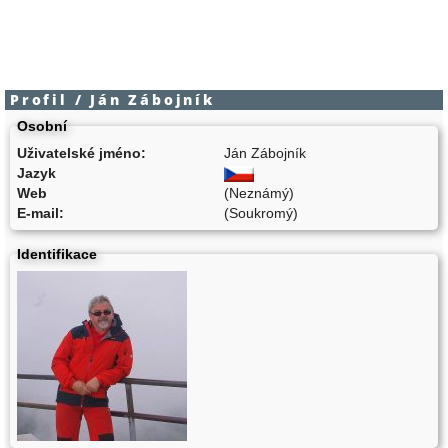
Profil / Ján Zábojník
Osobní
Uživatelské jméno:
Ján Zábojník
Jazyk
Web
(Neznámý)
E-mail:
(Soukromý)
Identifikace