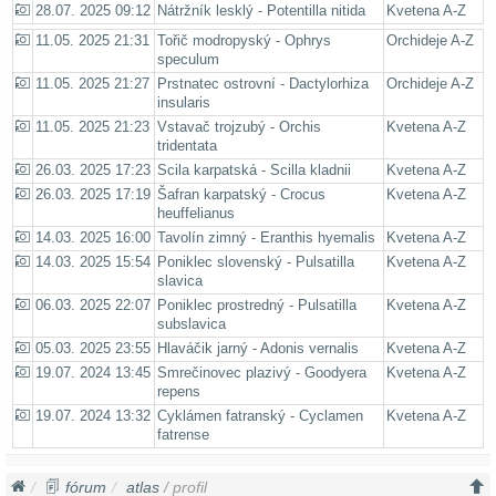
28.07. 2025 09:12
Nátržník lesklý - Potentilla nitida
Kvetena A-Z
11.05. 2025 21:31
Tořič modropyský - Ophrys
Orchideje A-Z
speculum
11.05. 2025 21:27
Prstnatec ostrovní - Dactylorhiza
Orchideje A-Z
insularis
11.05. 2025 21:23
Vstavač trojzubý - Orchis
Kvetena A-Z
tridentata
26.03. 2025 17:23
Scila karpatská - Scilla kladnii
Kvetena A-Z
26.03. 2025 17:19
Šafran karpatský - Crocus
Kvetena A-Z
heuffelianus
14.03. 2025 16:00
Tavolín zimný - Eranthis hyemalis
Kvetena A-Z
14.03. 2025 15:54
Poniklec slovenský - Pulsatilla
Kvetena A-Z
slavica
06.03. 2025 22:07
Poniklec prostredný - Pulsatilla
Kvetena A-Z
subslavica
05.03. 2025 23:55
Hlaváčik jarný - Adonis vernalis
Kvetena A-Z
19.07. 2024 13:45
Smrečinovec plazivý - Goodyera
Kvetena A-Z
repens
19.07. 2024 13:32
Cyklámen fatranský - Cyclamen
Kvetena A-Z
fatrense
fórum
atlas
/ profil