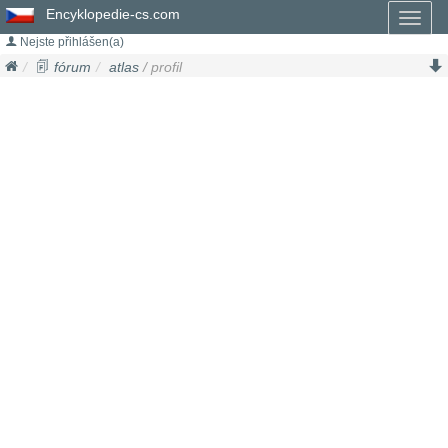
Encyklopedie-cs.com
Toggl
naviga
Nejste přihlášen(a)
fórum
atlas
/ profil