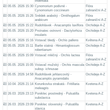
tridentata
05.05. 2026 15:30
Cynomorium podivné -
Flóra
Cynomorium coccineum
zahraniční A-Z
05.05. 2026 15:26
Snědek arabský - Ornithogalum
Flóra
arabicum
zahraniční A-Z
05.05. 2026 15:22
Rudohlávek - Anacamptis laxiflora
Orchideje A-Z
05.05. 2026 15:20
Prstnatec ostrovní - Dactylorhiza
Orchideje A-Z
insularis
05.05. 2026 15:16
Vstavač bledý - Orchis pallens
Květena A-Z
05.05. 2026 15:11
Barlie statná - Himantoglossum
Orchideje A-Z
robertianum
05.05. 2026 15:09
Vstavač mléčný - Orchis lactea
Flóra
zahraniční A-Z
05.05. 2026 15:05
Vstavač mužský - Orchis mascula
Orchideje A-Z
subsp. ichnusae
05.05. 2026 14:58
Rudohlávek jehlancovitý -
Orchideje A-Z
Anacamptis pyramidalis
10.04. 2026 21:14
Korunkovka strakatá - Fritillaria
Kvetena A-Z
meleagris
26.03. 2026 23:13
Poniklec prostredný - Pulsatilla
Kvetena A-Z
subslavica
26.03. 2026 23:09
Poniklec slovenský - Pulsatilla
Kvetena A-Z
slavica