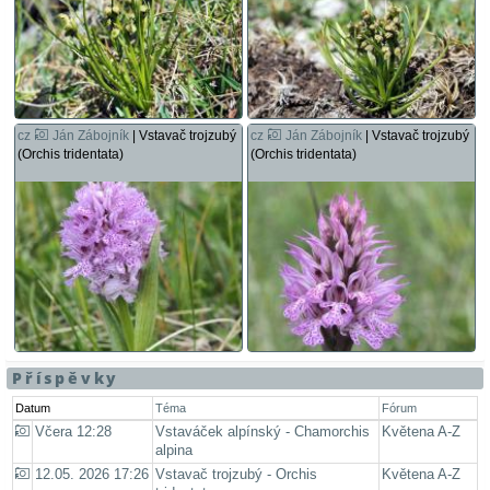
cz
Ján Zábojník
| Vstavač trojzubý
cz
Ján Zábojník
| Vstavač trojzubý
(Orchis tridentata)
(Orchis tridentata)
Příspěvky
Datum
Téma
Fórum
Včera 12:28
Vstaváček alpínský - Chamorchis
Květena A-Z
alpina
12.05. 2026 17:26
Vstavač trojzubý - Orchis
Květena A-Z