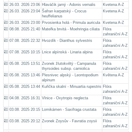
26.03. 2026 23:06
Hlaváčik jarný - Adonis vernalis
Kvetena A-Z
26.03. 2026 23:04
Šafran karpatský - Crocus
Kvetena A-Z
heuffelianus
26.03. 2026 23:00
Prvosienka holá - Primula auricula
Kvetena A-Z
08.08. 2025 21:40
Mateřka brvitá - Moehringia ciliata
Flóra
zahraniční A-Z
07.08. 2025 22:32
Hvozdík - Dianthus sylvestris
Flóra
zahraniční A-Z
07.08. 2025 10:15
Lnice alpínská - Linaria alpina
Flóra
zahraniční A-Z
05.08. 2025 13:51
Zvonek žlutokvětý - Campanula
Flóra
thyrsoides subsp. carniolica
zahraniční A-Z
05.08. 2025 13:46
Plesnivec alpský - Leontopodium
Květena A-Z
alpinum
05.08. 2025 13:44
Kuřička skalní - Minuartia rupestris
Flóra
zahraniční A-Z
04.08. 2025 16:31
Vlnice - Oxytropis neglecta
Flóra
zahraniční A-Z
03.08. 2025 20:15
Lomikámen - Saxifraga crustata
Flóra
zahraniční A-Z
03.08. 2025 20:12
Zvonek Zoysův - Favratia zoysii
Flóra
zahraniční A-Z