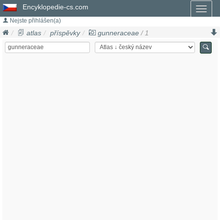
Encyklopedie-cs.com
Toggl
naviga
Nejste přihlášen(a)
atlas
příspěvky
gunneraceae
/ 1