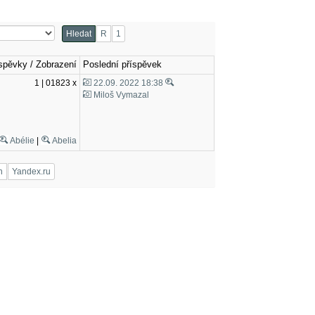
Hledat
R
1
spěvky / Zobrazení
Poslední příspěvek
1 | 01823 x
22.09. 2022 18:38
Miloš Vymazal
Abélie
|
Abelia
n
Yandex.ru