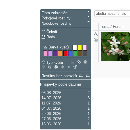
Flóra zahraniční
Pokojové rostliny
Nádobové rostliny
Téma
/
Fórum
Čeledi
Rody
Barva květů
Typ květů
Rostliny bez obrázků
Příspěvky podle datumu
06.08. 2026
2
14.07. 2026
3
11.07. 2026
1
04.07. 2026
1
29.06. 2026
1
27.06. 2026
2
18.06. 2026
1