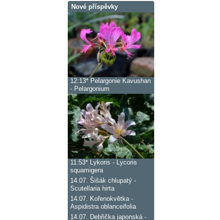
Nové příspěvky
12:13*
Pelargonie Kavushan
- Pelargonium
11:53*
Lykoris - Lycoris
squamigera
14.07.
Šišák chlupatý -
Scutellaria hirta
14.07.
Kořenokvětka -
Aspidistra oblanceifolia
14.07.
Debřička japonská -