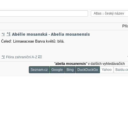
Pří
Abélie mosanská - Abelia mosanensis
Čeleď: Linnaeaceae Barva květů: bílá.
Flóra zahraniční A-Z
"
abelia mosanensis
" v dalších vyhledávačích
Seznam.cz
Google
Bing
DuckDuckGo
Yahoo
Baidu.c