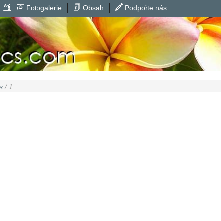
Fotogalerie
Obsah
Podpořte nás
s
/ 1