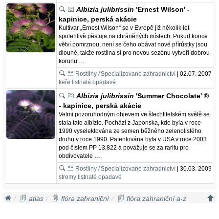
Albizia julibrissin
'Ernest Wilson' -
kapinice, perská akácie
Kultivar „Ernest Wilson“ se v Evropě již několik let
spolehlivě pěstuje na chráněných místech. Pokud konce
větví pomrznou, není se čeho obávat nové přírůstky jsou
dlouhé, takže rostlina si pro novou sezónu vytvoří dobrou
korunu …
Rostliny /
Specializované zahradnictví
| 02.07. 2007
keře listnaté opadavé
Albizia julibrissin
'Summer Chocolate' ®
- kapinice, perská akácie
Velmi pozoruhodným objevem ve šlechtitelském světě se
stala tato albízie. Pochází z Japonska, kde byla v roce
1990 vyselektována ze semen běžného zelenolistého
druhu v roce 1990. Patentována byla v USA v roce 2003
pod číslem PP 13,822 a považuje se za raritu pro
obdivovatele …
Rostliny /
Specializované zahradnictví
| 30.03. 2009
stromy listnaté opadavé
atlas
flóra zahraniční
flóra zahraniční a-z
akácie
acacia mayana