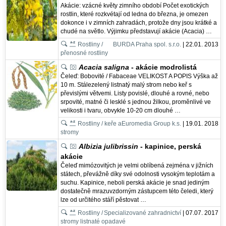
Akácie: vzácné květy zimního období Počet exotických
rostlin, které rozkvétají od ledna do března, je omezen
dokonce i v zimních zahradách, protože dny jsou krátké a
chudé na světlo. Výjimku představují akácie (Acacia) …
Rostliny /
BURDA Praha spol. s.r.o.
| 22.01. 2013
přenosné rostliny
Acacia saligna
- akácie modrolistá
Čeleď: Bobovité / Fabaceae VELIKOST A POPIS Výška až
10 m. Stálezelený listnatý malý strom nebo keř s
převislými větvemi. Listy povislé, dlouhé a rovné, nebo
srpovité, matné či lesklé s jednou žilkou, proměnlivé ve
velikosti i tvaru, obvykle 10-20 cm dlouhé …
Rostliny / keře a
Euromedia Group k.s.
| 19.01. 2018
stromy
Albizia julibrissin
- kapinice, perská
akácie
Čeleď mimózovitých je velmi oblíbená zejména v jižních
státech, převážně díky své odolnosti vysokým teplotám a
suchu. Kapinice, neboli perská akácie je snad jediným
dostatečně mrazuvzdorným zástupcem této čeledi, který
lze od určitého stáří pěstovat …
Rostliny /
Specializované zahradnictví
| 07.07. 2017
stromy listnaté opadavé