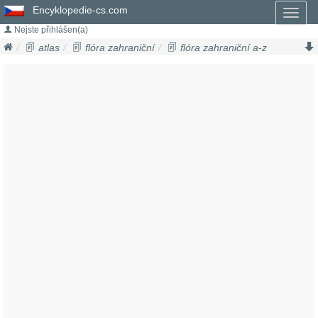
Encyklopedie-cs.com
Toggl
naviga
Nejste přihlášen(a)
atlas
flóra zahraniční
flóra zahraniční a-z
akácie
acacia mayana