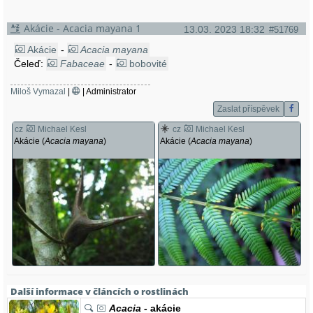
Akácie - Acacia mayana 1
13.03. 2023 18:32
#51769
Akácie
-
Acacia mayana
Čeleď:
Fabaceae
-
bobovité
Miloš Vymazal
|
| Administrator
Zaslat příspěvek
cz
Michael Kesl
cz
Michael Kesl
Akácie (
Acacia mayana
)
Akácie (
Acacia mayana
)
Další informace v článcích o rostlinách
Acacia
- akácie