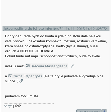
Jakou rostlinu do tohoto interiéru? 1
14.11. 2015 14:12
#28072
Dobrý den, ráda bych do kouta u jídelního stolu dala nějakou
větší vysokou, nekošatou kompaktní rostlinu, rostoucí vertikálně,
která snese polostín/rozptýlené světlo (byt je slunný), sušší
vzduch a NEBUDE JEDOVATÁ.
Pokud bude mít např. schopnost čistit vzduch, bude to svělé.
uvažuji mezi
Dracena Massangeana
a
Yucca Elepantipes
(ale ta prý je jedovatá a vyžaduje plné
slunce..)
přidávám fotku místa.
Sonya
|