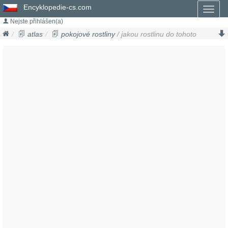
Encyklopedie-cs.com
Toggl
naviga
Nejste přihlášen(a)
atlas
pokojové rostliny
/ jakou rostlinu do tohoto
interiéru?