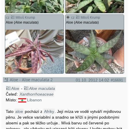
cz
Miloš Krump
cz
Miloš Krump
Aloe (
Aloe maculata
)
Aloe (
Aloe maculata
)
Aloe - Aloe maculata 2
01.10. 2012 14:02
#16691
Aloe
-
Aloe maculata
Čeleď:
Xanthorrhoeaceae
Místo:
Libanon
Tato
aloe
pochází z
Afriky
. Její míza ve vodě vytváří mýdlovou
pěnu. Je velice variabilní a snadno se kříží s jinými podobnými
aloemi a pak se těžko určuje.. Mívá barvu od červené po
zelenou , ale vždycky má výrazné bílé skvrny. I květy mohou být