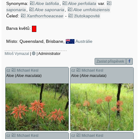
Synonyma:
Aloe latifolia
,
Aloe perfoliata
var.
saponaria
,
Aloe saponaria
,
Aloe umfoloziensis
Čeleď:
Xanthorrhoeaceae
-
žlutokapovité
Barva květů:
Místo: Queensland, Brisbane,
Austrálie
Miloš Vymazal
|
| Administrator
Zaslat příspěvek
cz
Michael Kesl
cz
Michael Kesl
Aloe (
Aloe maculata
)
Aloe (
Aloe maculata
)
cz
Michael Kesl
cz
Michael Kesl