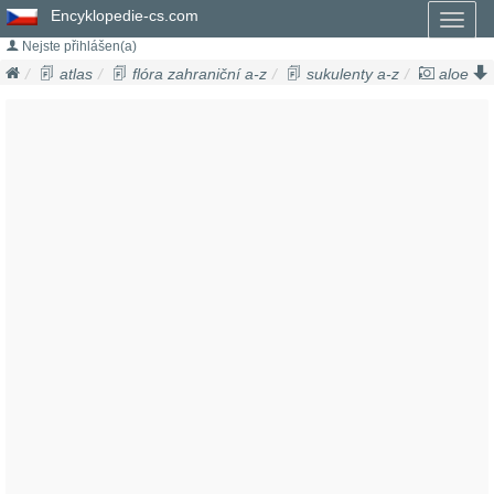
Encyklopedie-cs.com
Toggl
naviga
Nejste přihlášen(a)
atlas
flóra zahraniční a-z
sukulenty a-z
aloe
aloe maculata