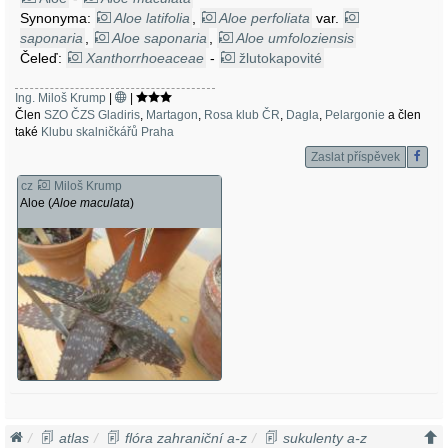
Synonyma:
Aloe latifolia
,
Aloe perfoliata
var.
saponaria
,
Aloe saponaria
,
Aloe umfoloziensis
Čeleď:
Xanthorrhoeaceae
-
žlutokapovité
Ing. Miloš Krump
|
|
Člen
SZO ČZS Gladiris
,
Martagon
,
Rosa klub ČR
,
Dagla
,
Pelargonie
a člen
také
Klubu skalničkářů Praha
Zaslat příspěvek
cz
Miloš Krump
Aloe (
Aloe maculata
)
atlas
flóra zahraniční a-z
sukulenty a-z