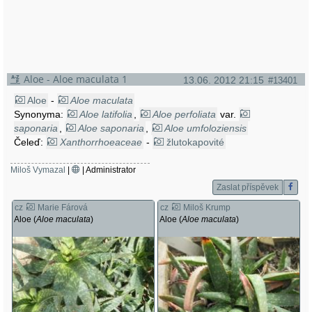
Aloe - Aloe maculata 1
13.06. 2012 21:15
#13401
Aloe
-
Aloe maculata
Synonyma:
Aloe latifolia
,
Aloe perfoliata
var.
saponaria
,
Aloe saponaria
,
Aloe umfoloziensis
Čeleď:
Xanthorrhoeaceae
-
žlutokapovité
Miloš Vymazal
|
| Administrator
Zaslat příspěvek
cz
Marie Fárová
cz
Miloš Krump
Aloe (
Aloe maculata
)
Aloe (
Aloe maculata
)