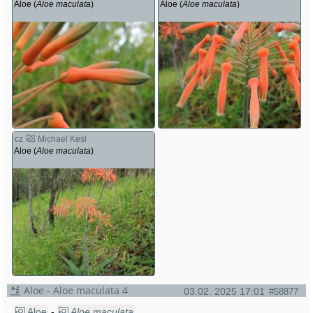
Aloe (
Aloe maculata
)
Aloe (
Aloe maculata
)
cz
Michael Kesl
Aloe (
Aloe maculata
)
Aloe - Aloe maculata 4
03.02. 2025 17:01
#58877
Aloe
-
Aloe maculata