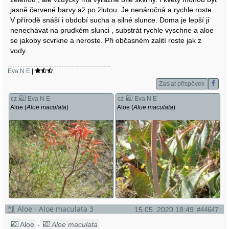
jasně červené barvy až po žlutou. Je nenáročná a rychle roste.
V přírodě snáší i období sucha a silné slunce. Doma je lepší ji
nenechávat na prudkém slunci , substrát rychle vyschne a aloe
se jakoby scvrkne a neroste. Při občasném zalití roste jak z
vody.
Eva N E
|
Zaslat příspěvek
cz
Eva N E
cz
Eva N E
Aloe (
Aloe maculata
)
Aloe (
Aloe maculata
)
Aloe - Aloe maculata 3
15.05. 2020 18:49
#44647
Aloe
-
Aloe maculata