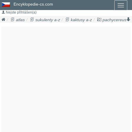
Encyklopedie-cs.com
Toggl
naviga
Nejste přihlášen(a)
atlas
sukulenty a-z
kaktusy a-z
pachycereus
pachycereus pringlei