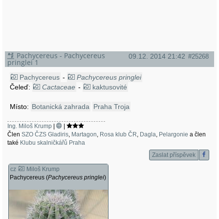
Pachycereus - Pachycereus
09.12. 2014 21:42
#25268
pringlei 1
Pachycereus
-
Pachycereus pringlei
Čeleď:
Cactaceae
-
kaktusovité
Místo:
Botanická zahrada
Praha Troja
Ing. Miloš Krump
|
|
Člen
SZO ČZS Gladiris
,
Martagon
,
Rosa klub ČR
,
Dagla
,
Pelargonie
a člen
také
Klubu skalničkářů Praha
Zaslat příspěvek
cz
Miloš Krump
Pachycereus (
Pachycereus pringlei
)