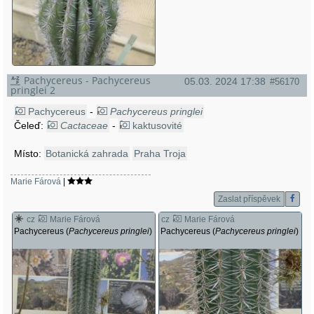
Pachycereus - Pachycereus
05.03. 2024 17:38
#56170
pringlei 2
Pachycereus
-
Pachycereus pringlei
Čeleď:
Cactaceae
-
kaktusovité
Místo:
Botanická zahrada
Praha Troja
Marie Fárová
|
Zaslat příspěvek
cz
Marie Fárová
cz
Marie Fárová
Pachycereus (
Pachycereus pringlei
)
Pachycereus (
Pachycereus pringlei
)