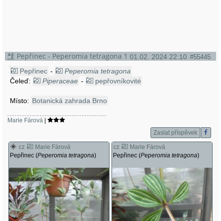
Pepřinec - Peperomia tetragona 1
01.02. 2024 22:10
#55445
Pepřinec
-
Peperomia tetragona
Čeleď:
Piperaceae
-
pepřovníkovité
Místo:
Botanická zahrada Brno
Marie Fárová
|
Zaslat příspěvek
cz
Marie Fárová
cz
Marie Fárová
Pepřinec (
Peperomia tetragona
)
Pepřinec (
Peperomia tetragona
)