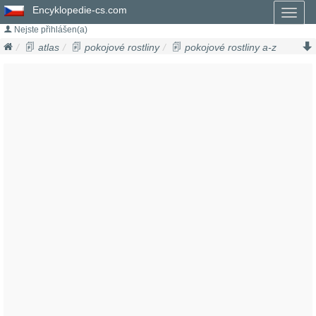
Encyklopedie-cs.com
Toggl
naviga
Nejste přihlášen(a)
atlas
pokojové rostliny
pokojové rostliny a-z
pepřinec
peperomia tetragona