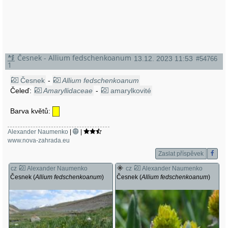
Česnek - Allium fedschenkoanum
13.12. 2023 11:53
#54766
1
Česnek
-
Allium fedschenkoanum
Čeleď:
Amaryllidaceae
-
amarylkovité
Barva květů:
Alexander Naumenko
|
|
www.nova-zahrada.eu
Zaslat příspěvek
cz
Alexander Naumenko
cz
Alexander Naumenko
Česnek (
Allium fedschenkoanum
)
Česnek (
Allium fedschenkoanum
)