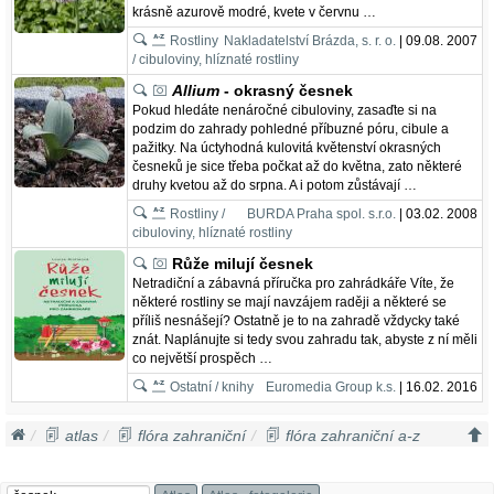
krásně azurově modré, kvete v červnu …
Rostliny
Nakladatelství Brázda, s. r. o.
| 09.08. 2007
/ cibuloviny, hlíznaté rostliny
Allium
- okrasný česnek
Pokud hledáte nenáročné cibuloviny, zasaďte si na
podzim do zahrady pohledné příbuzné póru, cibule a
pažitky. Na úctyhodná kulovitá květenství okrasných
česneků je sice třeba počkat až do května, zato některé
druhy kvetou až do srpna. A i potom zůstávají …
Rostliny /
BURDA Praha spol. s.r.o.
| 03.02. 2008
cibuloviny, hlíznaté rostliny
Růže milují česnek
Netradiční a zábavná příručka pro zahrádkáře Víte, že
některé rostliny se mají navzájem raději a některé se
příliš nesnášejí? Ostatně je to na zahradě vždycky také
znát. Naplánujte si tedy svou zahradu tak, abyste z ní měli
co největší prospěch …
Ostatní / knihy
Euromedia Group k.s.
| 16.02. 2016
atlas
flóra zahraniční
flóra zahraniční a-z
česnek
allium fedschenkoanum