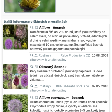
Další informace v článcích o rostlinách
Allium
- česnek
Rod česneku čítá asi 280 druhů, které jsou rozšířeny po
celém světě, od nížin až po velehory. Vzhled jednotlivých
druhů je velmi rozdílný: menší druhy jsou vysoké
maximálně 10 cm, velké exempláře, například česnek
obrovský (Allium giganteum) pocházející …
Rostliny /
Rebo Productions CZ
| 10.08. 2009
cibuloviny, hlíznaté rostliny
Okrasný česnek
Páry složené z protikladů jsou vždy napínavé. Bude-li
jedním ze zúčastněných okrasný česnek, nemůžete se
zklamat …
Rostliny /
BURDA Praha spol. s.r.o.
| 07.05. 2018
cibuloviny, hlíznaté rostliny
Allium caeruleum
- česnek
Allium caeruleum Pallas (syn A. azureum Ledeb.) pochází
z východní Evropy, Sibiře je vysoký 40–60 cm, má
kulovitý, hustý lichookolík o průměru 3–5 cm, květy jsou