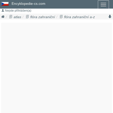
Encyklopedie-cs.com
Toggl
naviga
Nejste přihlášen(a)
atlas
flóra zahraniční
flóra zahraniční a-z
česnek
allium fedschenkoanum