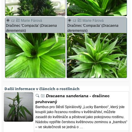
cz
Marie Fárová
cz
Marie Fárová
Dračinec 'Compacta' (
Dracaena
Dračinec 'Compacta' (
Dracaena
deremensis
)
deremensis
)
Další informace v článcích o rostlinách
Dracaena sanderiana
- dračinec
pruhovaný
Bambus pro štěstí Spirálovitý „Lucky Bamboo“, který jste
koupili jako řezanou rostlinu v květinářství, můžete
zasadit do květináče a pěstovat jako pokojovou rostlinu.
Nádobu vyplňte čerstvou květinovou zeminou a „bambus“
– ve skutečnosti se jedná o …