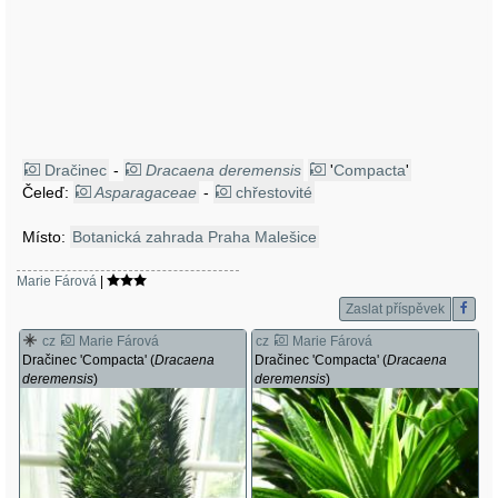
Dračinec
-
Dracaena deremensis
'
Compacta
'
Čeleď:
Asparagaceae
-
chřestovité
Místo:
Botanická zahrada Praha Malešice
Marie Fárová
|
Zaslat příspěvek
cz
Marie Fárová
cz
Marie Fárová
Dračinec 'Compacta' (
Dracaena
Dračinec 'Compacta' (
Dracaena
deremensis
)
deremensis
)