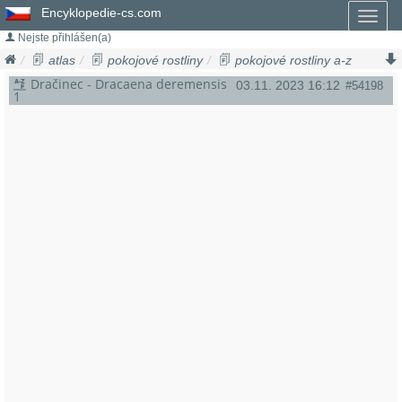
Encyklopedie-cs.com
Toggl
naviga
Nejste přihlášen(a)
atlas
pokojové rostliny
pokojové rostliny a-z
dračinec
dracaena deremensis
Dračinec - Dracaena deremensis
03.11. 2023 16:12
#54198
1