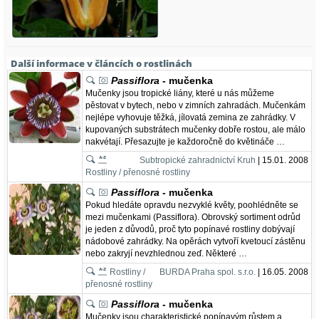
Další informace v článcích o rostlinách
Passiflora
- mučenka
Mučenky jsou tropické liány, které u nás můžeme
pěstovat v bytech, nebo v zimních zahradách. Mučenkám
nejlépe vyhovuje těžká, jílovatá zemina ze zahrádky. V
kupovaných substrátech mučenky dobře rostou, ale málo
nakvétají. Přesazujte je každoročně do květináče …
Subtropické zahradnictví Kruh
| 15.01. 2008
Rostliny / přenosné rostliny
Passiflora
- mučenka
Pokud hledáte opravdu nezvyklé květy, poohlédněte se
mezi mučenkami (Passiflora). Obrovský sortiment odrůd
je jeden z důvodů, proč tyto popínavé rostliny dobývají
nádobové zahrádky. Na opěrách vytvoří kvetoucí zástěnu
nebo zakryjí nevzhlednou zeď. Některé …
Rostliny /
BURDA Praha spol. s.r.o.
| 16.05. 2008
přenosné rostliny
Passiflora
- mučenka
Mučenky jsou charakteristické popínavým růstem a