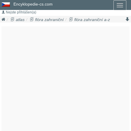
Encyklopedie-cs.com
Toggl
naviga
Nejste přihlášen(a)
atlas
flóra zahraniční
flóra zahraniční a-z
mučenka
passiflora aurantia