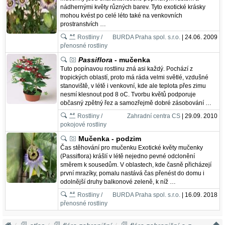
nádhernými květy různých barev. Tyto exotické krásky
mohou kvést po celé léto také na venkovních
prostranstvích …
Rostliny /
BURDA Praha spol. s.r.o.
| 24.06. 2009
přenosné rostliny
Passiflora
- mučenka
Tuto popínavou rostlinu zná asi každý. Pochází z
tropických oblastí, proto má ráda velmi světlé, vzdušné
stanoviště, v létě i venkovní, kde ale teplota přes zimu
nesmí klesnout pod 8 oC. Tvorbu květů podporuje
občasný zpětný řez a samozřejmě dobré zásobování …
Rostliny /
Zahradní centra CS
| 29.09. 2010
pokojové rostliny
Mučenka - podzim
Čas stěhování pro mučenku Exotické květy mučenky
(Passiflora) krášlí v létě nejedno pevné odclonění
směrem k sousedům. V oblastech, kde časně přicházejí
první mrazíky, pomalu nastává čas přenést do domu i
odolnější druhy balkonové zeleně, k níž …
Rostliny /
BURDA Praha spol. s.r.o.
| 16.09. 2018
přenosné rostliny