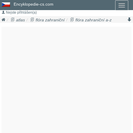
Encyklopedie-cs.com
Toggl
naviga
Nejste přihlášen(a)
atlas
flóra zahraniční
flóra zahraniční a-z
mučenka
passiflora ciliata