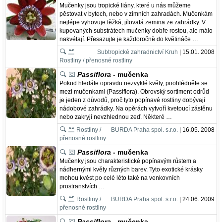
Mučenky jsou tropické liány, které u nás můžeme
pěstovat v bytech, nebo v zimních zahradách. Mučenkám
nejlépe vyhovuje těžká, jílovatá zemina ze zahrádky. V
kupovaných substrátech mučenky dobře rostou, ale málo
nakvétají. Přesazujte je každoročně do květináče …
Subtropické zahradnictví Kruh
| 15.01. 2008
Rostliny / přenosné rostliny
Passiflora
- mučenka
Pokud hledáte opravdu nezvyklé květy, poohlédněte se
mezi mučenkami (Passiflora). Obrovský sortiment odrůd
je jeden z důvodů, proč tyto popínavé rostliny dobývají
nádobové zahrádky. Na opěrách vytvoří kvetoucí zástěnu
nebo zakryjí nevzhlednou zeď. Některé …
Rostliny /
BURDA Praha spol. s.r.o.
| 16.05. 2008
přenosné rostliny
Passiflora
- mučenka
Mučenky jsou charakteristické popínavým růstem a
nádhernými květy různých barev. Tyto exotické krásky
mohou kvést po celé léto také na venkovních
prostranstvích …
Rostliny /
BURDA Praha spol. s.r.o.
| 24.06. 2009
přenosné rostliny
Passiflora
- mučenka