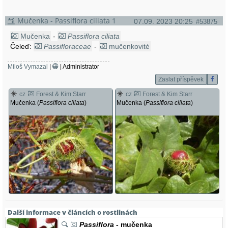
Mučenka - Passiflora ciliata 1
07.09. 2023 20:25
#53875
Mučenka
-
Passiflora ciliata
Čeleď:
Passifloraceae
-
mučenkovité
Miloš Vymazal
|
| Administrator
Zaslat příspěvek
cz
Forest & Kim Starr
cz
Forest & Kim Starr
Mučenka (
Passiflora ciliata
)
Mučenka (
Passiflora ciliata
)
Další informace v článcích o rostlinách
Passiflora
- mučenka