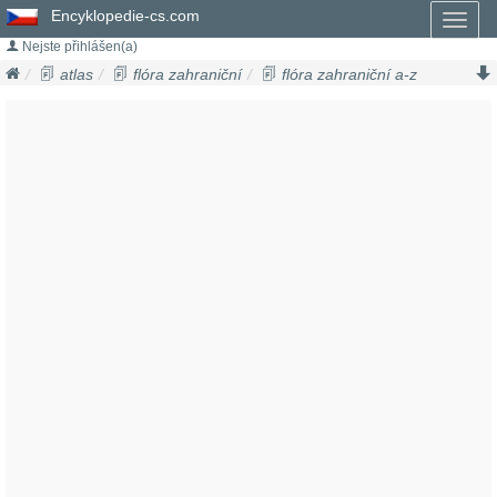
Encyklopedie-cs.com
Toggl
naviga
Nejste přihlášen(a)
atlas
flóra zahraniční
flóra zahraniční a-z
akácie
acacia aneura