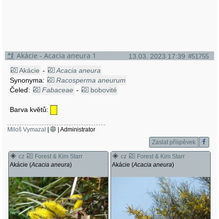
Akácie - Acacia aneura 1
13.03. 2023 17:39
#51755
Akácie
-
Acacia aneura
Synonyma:
Racosperma aneurum
Čeleď:
Fabaceae
-
bobovité
Barva květů:
Miloš Vymazal
|
| Administrator
Zaslat příspěvek
cz
Forest & Kim Starr
cz
Forest & Kim Starr
Akácie (
Acacia aneura
)
Akácie (
Acacia aneura
)