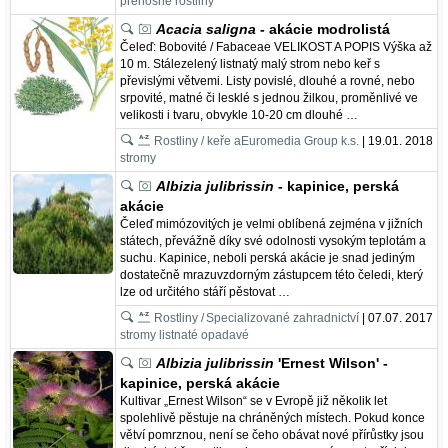
přenosné rostliny
Acacia saligna
- akácie modrolistá
Čeleď: Bobovité / Fabaceae VELIKOST A POPIS Výška až
10 m. Stálezelený listnatý malý strom nebo keř s
převislými větvemi. Listy povislé, dlouhé a rovné, nebo
srpovité, matné či lesklé s jednou žilkou, proměnlivé ve
velikosti i tvaru, obvykle 10-20 cm dlouhé …
Rostliny / keře a
Euromedia Group k.s.
| 19.01. 2018
stromy
Albizia julibrissin
- kapinice, perská
akácie
Čeleď mimózovitých je velmi oblíbená zejména v jižních
státech, převážně díky své odolnosti vysokým teplotám a
suchu. Kapinice, neboli perská akácie je snad jediným
dostatečně mrazuvzdorným zástupcem této čeledi, který
lze od určitého stáří pěstovat …
Rostliny /
Specializované zahradnictví
| 07.07. 2017
stromy listnaté opadavé
Albizia julibrissin
'Ernest Wilson' -
kapinice, perská akácie
Kultivar „Ernest Wilson“ se v Evropě již několik let
spolehlivě pěstuje na chráněných místech. Pokud konce
větví pomrznou, není se čeho obávat nové přírůstky jsou