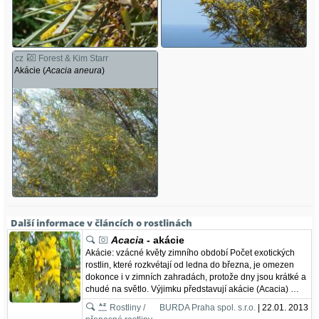
cz
Forest & Kim Starr
Akácie (
Acacia aneura
)
Další informace v článcích o rostlinách
Acacia
- akácie
Akácie: vzácné květy zimního období Počet exotických
rostlin, které rozkvétají od ledna do března, je omezen
dokonce i v zimních zahradách, protože dny jsou krátké a
chudé na světlo. Výjimku představují akácie (Acacia) …
Rostliny /
BURDA Praha spol. s.r.o.
| 22.01. 2013