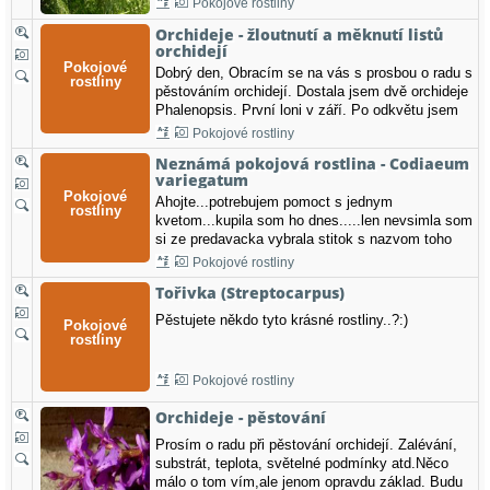
Pokojové rostliny
Orchideje - žloutnutí a měknutí listů
orchidejí
Dobrý den, Obracím se na vás s prosbou o radu s
pěstováním orchidejí. Dostala jsem dvě orchideje
Phalenopsis. První loni v září. Po odkvětu jsem
zastřihla stvol a začíná na něm vyrážet nový. Od
Pokojové rostliny
té doby má tři nové listy, které jsou pevné. Ty
Neznámá pokojová rostlina - Codiaeum
starší začínají měknou a „vrásčitět“. Rostlinu…
variegatum
Ahojte...potrebujem pomoct s jednym
kvetom...kupila som ho dnes.....len nevsimla som
si ze predavacka vybrala stitok s nazvom toho
kvetu...a chcela by som poradit,ze ako sa mam
Pokojové rostliny
starat...ako casto polievat...aka staroslivost je o
Tořivka (Streptocarpus)
listy...atd....pokial sa niekto v tom vyzna,tak nech
sa mi prosim ozve...na moj mail
Pěstujete někdo tyto krásné rostliny..?:)
katarina821@azet.sk…
Pokojové rostliny
Orchideje - pěstování
Prosím o radu při pěstování orchidejí. Zalévání,
substrát, teplota, světelné podmínky atd.Něco
málo o tom vím,ale jenom opravdu základ. Budu