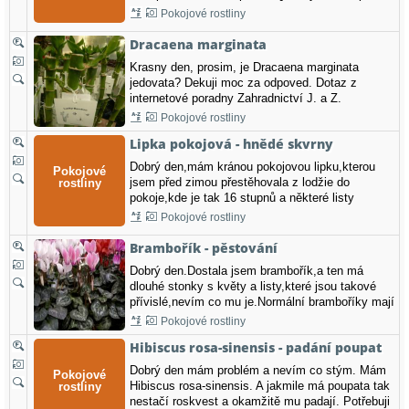
živin do listu - omlouvám se za amáterkou
Pokojové rostliny
terminologii) na některých listech bílé drobné
chomáčky (něco mezi zbytky latexu a jakýmsi
Dracaena marginata
chomáčkem). Pod některými…
Krasny den, prosim, je Dracaena marginata
jedovata? Dekuji moc za odpoved. Dotaz z
internetové poradny Zahradnictví J. a Z.
Krulichovi
Pokojové rostliny
Lipka pokojová - hnědé skvrny
Dobrý den,mám kránou pokojovou lipku,kterou
jsem před zimou přestěhovala z lodžie do
pokoje,kde je tak 16 stupnů a některé listy
sežloutly a na některých se objevily hnědé
Pokojové rostliny
skvrny.Může te mi prosím poradit čím to je?
Děkkuji MD
Brambořík - pěstování
Dobrý den.Dostala jsem brambořík,a ten má
dlouhé stonky s květy a listy,které jsou takové
přívislé,nevím co mu je.Normální bramboříky mají
listy i květy ve svazcich a květy se tyčí do
Pokojové rostliny
výšky.Předem děkuji za odpověd EK Dotaz z
Hibiscus rosa-sinensis - padání poupat
internetové poradny Zahradnictví J. a Z.
Krulichovi
Dobrý den mám problém a nevím co stým. Mám
Hibiscus rosa-sinensis. A jakmile má poupata tak
nestačí roskvest a okamžitě mu padají. Potřebuji