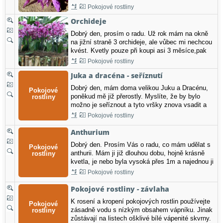
vděční za každou drobnost. Děkuji.
Pokojové rostliny
Orchideje
Dobrý den, prosím o radu. Už rok mám na okně
na jižní straně 3 orchideje, ale vůbec mi nechcou
kvést. Kvetly pouze při koupi asi 3 měsíce,pak
opadaly a od té doby nic.Můžete mi poradit kde
Pokojové rostliny
dělám chybu. Děkuji za radu
Juka a dracéna - seříznutí
Dobrý den, mám doma velikou Juku a Dracénu,
poněkud mě již přerostly. Myslíte, že by bylo
možno je seříznout a tyto vršky znova vsadit a
vypěstovat z nich nové rostliny? Jinam je bohužel
Pokojové rostliny
přemístit nemohu a zbavit se jich nechci. Poraďte
jak na to.Děkuji za odpověď a přeji hezký den. JN
Anthurium
Dotaz z internetové…
Dobrý den. Prosím Vás o radu, co mám udělat s
anthurii. Mám ji již dlouhou dobu, hojně krásně
kvetla, je nebo byla vysoká přes 1m a najednou ji
začaly žloutnout listy a celá rostlina zasychá.
Pokojové rostliny
Přesadila jsem ji, zalévám, ale moc to nepomáhá.
Děkuji ŠM Dotaz z internetové poradny
Pokojové rostliny - závlaha
Zahradnictví J. a…
K rosení a kropení pokojových rostlin používejte
zásadně vodu s nízkým obsahem vápníku. Jinak
zůstávají na listech ošklivé bílé vápenité skvrny.