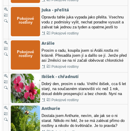
Pokojové rostliny
nevím si rady.Byla bych Vám velice vděčná,
pokudbyste mi poradila, abych byla trošku
Juka - přelitá
úspěšná. Předem velice…
Opravdu tahle juka vypada jako přelita. Vsechnu
vodu z podmisky vylit, nechat poradne vysusit a
zalivat tak jednou za tyden a opatrne,jestli to
pomuze ovsem nevim, nejsem prorok,ale mohlo
Pokojové rostliny
by..
Arálie
Prosím o radu, koupila jsem si Arálii.rostla mi
krásně. Přesadila jsem jí a dařilo se jí. Jenže před
asi 2měsíci se na ní začali oběvovat chlorotické
skvrny po celém listu. Ze spoda jsou skvrny
Pokojové rostliny
hnědé. Hnědnou jí i okraje listů a špičky.
Vypadáto jako by ten list usychal. Nyní mi
Ibišek - chřadnutí
vyroste mladý…
Dobrý den, prosím o radu. Vnitřní ibišek, cca 6 let
starý, na současném stanovišti víc než 1 rok,
dosud dobře prosperující a bez chorob. Nyní na
části listů viditelná žilnatina - tmavší, zbytek
Pokojové rostliny
světlejší. Na jiných listech světlé skvrny bez
Anthurie
vazby na žilnatinu. Listy žloutnou, a to jak malé,
…
Dostala jsem Anthurie, nevím, ale jak se o ni
starat. Někdo mi řekl, že se má zalévat přímo do
rostliny a nikoliv do květináče. Je to pravda?