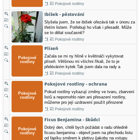
Ideální k zálivkám a rosení je dešťová voda o
Pokojové rostliny
pokojové teplotě. Omývání listů Dokud jsou dny
krátké, počítá se každý paprsek světla. Prach,…
Ibišek - pěstování
Slyšela jsem, že se ibišek ořezává tak v únoru za
třetím listem. Potřebuji ho však i přesadit. Může
se to dělat současně?
Pokojové rostliny
Plíseň
Začala se mi ny hlíně v květináči vykytovat
plíseň. Většinou mi všichni říkali, že to je
přeléváním kytek.Tak jsem dala na rady a
nějakou dobu kytky nezalévala. Ale úproblém se
Pokojové rostliny
nevyřešil. Poradíte někdo něco jiného?
Pokojové rostliny - ochrana
Pokud rostliny vykazují změny ve tvaru, zbarvení
listů a nepomohlo nám ani přesazení rostliny,
můžeme pro její uzdravení použít přirozené
prostředky česnek a cibuli. 1)Do zeminy v
Pokojové rostliny
květináči můžeme zasadit česnek – až vyraší tak
ho odstraníme. Nebo můžeme listy rostlin potřít
Ficus Benjamina - škůdci
rozříznutým…
Dobrý den, chtěl bych požádat o radu ohledně
ficusu benjamina - objevil jsem na přechodu listu
od řapíku směrem k pletivu (jakoby na vstupu