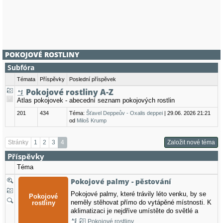
POKOJOVÉ ROSTLINY
Subfóra
Témata
Příspěvky
Poslední příspěvek
Pokojové rostliny A-Z
Atlas pokojovek - abecední seznam pokojových rostlin
201
434
Téma:
Šťavel Deppeův - Oxalis deppei
| 29.06. 2026 21:21
od
Miloš Krump
Stránky
1
2
3
4
Založit nové téma
Příspěvky
Téma
Pokojové palmy - pěstování
Pokojové palmy, které trávily léto venku, by se
neměly stěhovat přímo do vytápěné místnosti. K
aklimatizaci je nejdříve umístěte do světlé a
chladné chodby. Rada z rubriky Co je důležité v
Pokojové rostliny