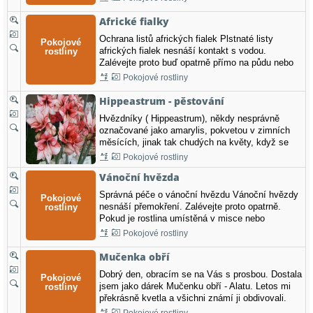
listopadu
Africké fialky
Ochrana listů afrických fialek Plstnaté listy
afrických fialek nesnáší kontakt s vodou.
Zalévejte proto buď opatrně přímo na půdu nebo
do misky. Rada z rubriky Co je důležité v
Pokojové rostliny
listopadu
Hippeastrum - pěstování
Hvězdníky ( Hippeastrum), někdy nesprávně
označované jako amarylis, pokvetou v zimních
měsících, jinak tak chudých na květy, když se
teď zasadí. Velké cibule by měly asi z jedné
Pokojové rostliny
třetiny vyčnívat nad povrch půdy. Ideální je
Vánoční hvězda
místnost s teplotou 18-20 ∞C. Čerstvou zeminu
pro květiny udržujte…
Správná péče o vánoční hvězdu Vánoční hvězdy
nesnáší přemokření. Zalévejte proto opatrně.
Pokud je rostlina umístěná v misce nebo
obalovém květináči, dejte pozor, aby se na dně
Pokojové rostliny
nehromadila voda, což má za následek hnilobu
kořenů. Rada z rubriky Co je důležité v listopadu
Mučenka obří
Dobrý den, obracím se na Vás s prosbou. Dostala
jsem jako dárek Mučenku obří - Alatu. Letos mi
překrásně kvetla a všichni známí ji obdivovali.
Chtěla bych vypěstovat mladé rostlinky, ale