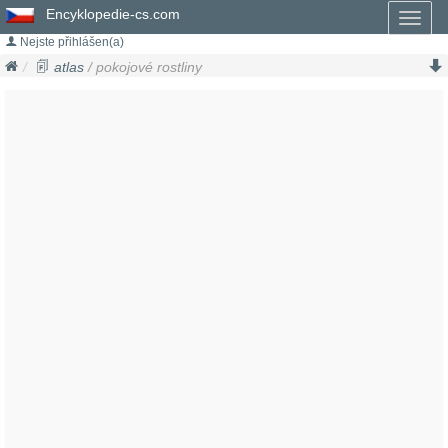
Encyklopedie-cs.com
Toggl
naviga
Nejste přihlášen(a)
atlas
/ pokojové rostliny