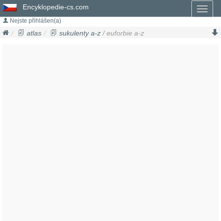
Encyklopedie-cs.com
Toggl
naviga
Nejste přihlášen(a)
atlas
sukulenty a-z
/ euforbie a-z