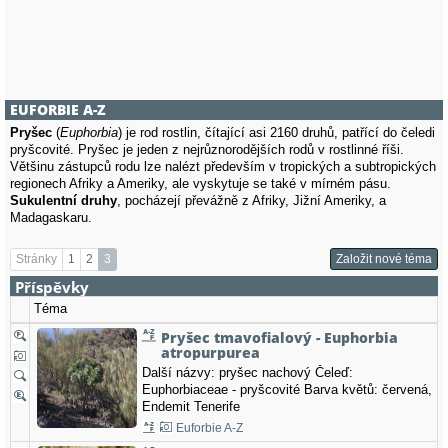
EUFORBIE A-Z
Pryšec
(
Euphorbia
) je rod rostlin, čítající asi 2160 druhů, patřící do čeledi
pryšcovité. Pryšec je jeden z nejrůznorodějších rodů v rostlinné říši.
Většinu zástupců rodu lze nalézt především v tropických a subtropických
regionech Afriky a Ameriky, ale vyskytuje se také v mírném pásu.
Sukulentní druhy
, pocházejí převážně z Afriky, Jižní Ameriky, a
Madagaskaru.
Stránky
1
2
3
Založit nové téma
Příspěvky
Téma
Pryšec tmavofialový - Euphorbia
atropurpurea
Další názvy: pryšec nachový Čeleď:
Euphorbiaceae - pryšcovité Barva květů: červená,
Endemit Tenerife
Euforbie A-Z