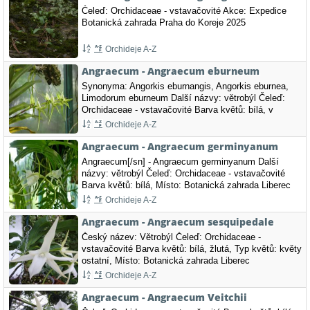
Čeleď: Orchidaceae - vstavačovité Akce: Expedice
Botanická zahrada Praha do Koreje 2025
Orchideje A-Z
Angraecum - Angraecum eburneum
Synonyma: Angorkis eburnangis, Angorkis eburnea,
Limodorum eburneum Další názvy: větrobýl Čeleď:
Orchidaceae - vstavačovité Barva květů: bílá, v
kombinaci se zelenou Místo: Botanická zahrada
Orchideje A-Z
Liberec
Angraecum - Angraecum germinyanum
Angraecum[/sn] - Angraecum germinyanum Další
názvy: větrobýl Čeleď: Orchidaceae - vstavačovité
Barva květů: bílá, Místo: Botanická zahrada Liberec
Orchideje A-Z
Angraecum - Angraecum sesquipedale
Český název: Větrobýl Čeleď: Orchidaceae -
vstavačovité Barva květů: bílá, žlutá, Typ květů: květy
ostatní, Místo: Botanická zahrada Liberec
Orchideje A-Z
Angraecum - Angraecum Veitchii