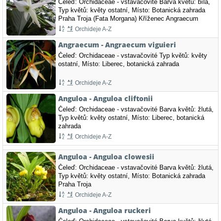
Čeleď: Orchidaceae - vstavačovité Barva květů: bílá,
Typ květů: květy ostatní, Místo: Botanická zahrada
Praha Troja (Fata Morgana) Kříženec Angraecum
eburneum x Angraecum sesquipedale
Orchideje A-Z
Angraecum - Angraecum viguieri
Čeleď: Orchidaceae - vstavačovité Typ květů: květy
ostatní, Místo: Liberec, botanická zahrada
Orchideje A-Z
Anguloa - Anguloa cliftonii
Čeleď: Orchidaceae - vstavačovité Barva květů: žlutá,
Typ květů: květy ostatní, Místo: Liberec, botanická
zahrada
Orchideje A-Z
Anguloa - Anguloa clowesii
Čeleď: Orchidaceae - vstavačovité Barva květů: žlutá,
Typ květů: květy ostatní, Místo: Botanická zahrada
Praha Troja
Orchideje A-Z
Anguloa - Anguloa ruckeri