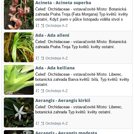
Acineta - Acineta superba
vstavačovité Typ…
Čeleď: Orchidaceae - vstavačovité Místo: Botanická
zahrada Praha Troja (Fata Morgana) Typ květů: květy
ostatní, Když jsem v půlce listopadu viděla stvol s
poupaty, bylo mi jasné, že tuhle rozkvetlou nádheru
Orchideje A-Z
musím vidět. Stojí za to!!
Ada - Ada alleni
Čeleď: Orchidaceae - vstavačovité Místo: Botanická
zahrada Praha Troja Typ květů: květy ostatní.
Orchideje A-Z
Ada - Ada keiliana
Čeleď: Orchidaceae - vstavačovité Místo: Liberec,
botanická zahrada Barva květů: bílá, Typ květů: květy
ostatní.
Orchideje A-Z
Aerangis - Aerangis kirkii
Čeleď: Orchidaceae - vstavačovité Místo: Liberec,
botanická zahrada Typ květů: květy ostatní.
Orchideje A-Z
Aerangis - Aerangis modesta