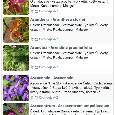
Orchidaceae - vstavačovité Typ květů: květy ostatní,
Místo: Kuala Lumpur, Malajsie
Orchideje A-Z
Aranthera - Aranthera storiei
Čeleď: Orchidaceae - vstavačovité Typ květů: květy
ostatní, Místo: Kuala Lumpur, Malajsie
Orchideje A-Z
Arundina - Arundina graminifolia
Čeleď: Orchidaceae - vstavačovité Typ květů: květy
ostatní, Místo: Kuala Lumpur, Malajsie
Orchideje A-Z
Ascocende - Ascocende
Ascocende 'Thai Sky' - Ascocende Čeleď: Orchidaceae
- vstavačovité Barva květů: světle fialová, Typ květů:
květy ostatní, Místo: Praha Albertov, botanická
zahrada
Orchideje A-Z
Ascocentrum - Ascocentrum ampullaceum
Čeleď: Orchidaceae Barva květů: červená, Typ květů: