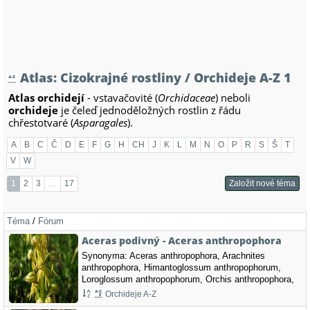
Atlas: Cizokrajné rostliny / Orchideje A-Z 1
Atlas orchidejí
- vstavačovité (
Orchidaceae
) neboli
orchideje
je čeleď jednoděložných rostlin z řádu
chřestotvaré (
Asparagales
).
A
B
C
Č
D
E
F
G
H
CH
J
K
L
M
N
O
P
R
S
Š
T
V
W
1
2
3
…
17
Založit nové téma
Téma
/
Fórum
Aceras podivný - Aceras anthropophora
Synonyma: Aceras anthropophora, Arachnites
anthropophora, Himantoglossum anthropophorum,
Loroglossum anthropophorum, Orchis anthropophora,
Satyrium anthropomorpha, Satyrium anthropophorum,
Orchideje A-Z
Serapias anthropophora Čeleď: Orchidaceae -