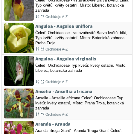
Čeleď: Orchidaceae - vstavačovité Barva květů: žlutá,
Typ květů: květy ostatní, Místo: Liberec, botanická
zahrada
Orchideje A-Z
Anguloa - Anguloa uniflora
Čeleď: Orchidaceae - vstavačovité Barva květů: bílá,
Typ květů: květy ostatní, Místo: Botanická zahrada
Praha Troja
Orchideje A-Z
Anguloa - Anguloa virginalis
Čeleď: Orchidaceae Typ květů: květy ostatní, Místo:
Liberec, botanická zahrada
Orchideje A-Z
Anselia - Ansellia africana
Anselia - Ansellia africana Čeleď: Orchidaceae Typ
květů: květy ostatní, Místo: Praha Troja, botanická
zahrada
Orchideje A-Z
Aranda - Aranda
Aranda 'Broga Giant' - Aranda 'Broga Giant' Čeleď: