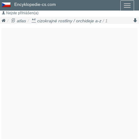
Encyklopedie-cs.com
Toggl
naviga
Nejste přihlášen(a)
atlas
cizokrajné rostliny / orchideje a-z
/ 1